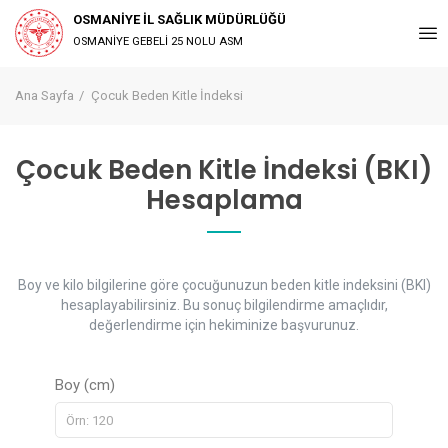
OSMANİYE İL SAĞLIK MÜDÜRLÜĞÜ
OSMANİYE GEBELİ 25 NOLU ASM
Ana Sayfa
Çocuk Beden Kitle İndeksi
Çocuk Beden Kitle İndeksi (BKI)
Hesaplama
Boy ve kilo bilgilerine göre çocuğunuzun beden kitle indeksini (BKI)
hesaplayabilirsiniz. Bu sonuç bilgilendirme amaçlıdır,
değerlendirme için hekiminize başvurunuz.
Boy (cm)